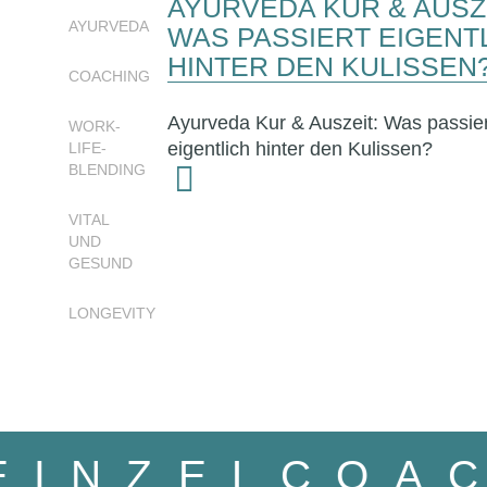
AYURVEDA KUR & AUSZE
AYURVEDA
WAS PASSIERT EIGENT
HINTER DEN KULISSEN
COACHING
Ayurveda Kur & Auszeit: Was passier
WORK-
eigentlich hinter den Kulissen?
LIFE-
BLENDING
VITAL
UND
GESUND
LONGEVITY
- EINZELC