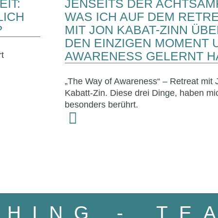
IT:
JENSEITS DER ACHTSAMK
LICH
WAS ICH AUF DEM RETR
?
MIT JON KABAT-ZINN ÜB
DEN EINZIGEN MOMENT 
AWARENESS GELERNT H
t
„The Way of Awareness“ – Retreat mit 
Kabatt-Zin. Diese drei Dinge, haben mi
besonders berührt.
OACHING
- 