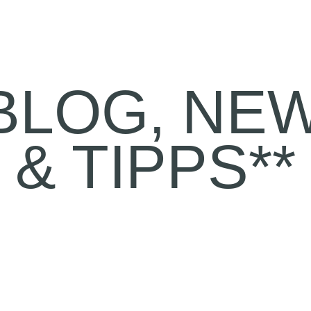
\BLOG, NE
& TIPPS**