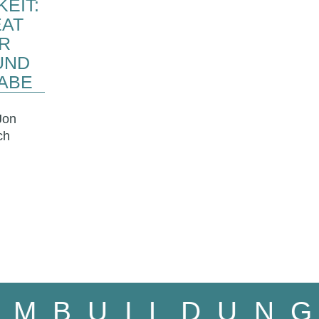
EIT:
EAT
ER
UND
ABE
Jon
ch
TEAMBUILD