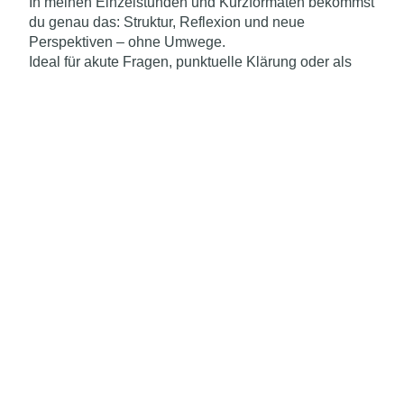
In meinen Einzelstunden und Kurzformaten bekommst
du genau das: Struktur, Reflexion und neue
Perspektiven – ohne Umwege.
Ideal für akute Fragen, punktuelle Klärung oder als
sanfter Einstieg ins Coaching.
Wenn du tiefer gehen willst, begleite ich dich über
mehrere Sitzungen hinweg – strukturiert, stärkend und
ganz auf dich abgestimmt.
Ob Klarheit, Neuorientierung oder Veränderung:
Meine drei Pakete (KLARHEIT, WEGFINDUNG,
WANDEL) holen dich genau dort ab, wo du gerade
stehst – und bringen dich spürbar weiter.