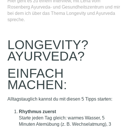
Hier geht es zu einem Interview, mit Lena vom
Rosenberg Ayurveda- und Gesundheitszentrum und mir
bei dem ich über das Thema Longevity und Ayurveda
spreche.
LONGEVITY?
AYURVEDA?
EINFACH
MACHEN:
Alltagstauglich kannst du mit diesen 5 Tipps starten:
Rhythmus zuerst
Starte jeden Tag gleich: warmes Wasser, 5
Minuten Atemübung (z. B. Wechselatmung), 3