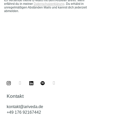
Ich versende meine E-Mails mit dem Anbieter Brevo. Mehr
erfährst du in meiner
Datenschutzerklärung
. Du erhälst in
unregelmäßigen Abständen Mails und kannst dich jederzeit
abmelden.
Kontakt
kontakt@ariveda.de
+49 176 92167442